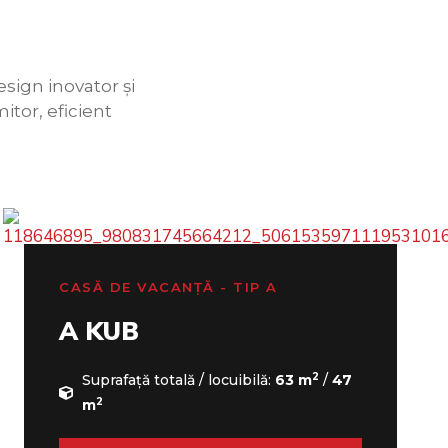
sign inovator și
itor, eficient
CASĂ DE VACANȚĂ - TIP A
A KUB
2
Suprafață totală / locuibilă:
63 m
/
47
2
m