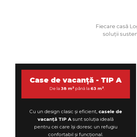
Fiecare casă Lo
soluții suste
Case de vacanță - TIP A
2
2
De la
38 m
până la
63 m
.
Cu un design clasic și eficient,
casele de
vacanță TIP A
sunt soluția ideală
pentru cei care își doresc un refugiu
confortabil și funcțional.