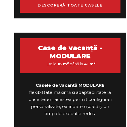
DESCOPERĂ TOATE CASELE
Case de vacanță -
MODULARE
2
2
De la
16 m
până la
41 m
.
Casele de vacanță MODULARE
flexibilitate maximă și adaptabilitate la
orice teren, acestea permit configurări
personalizate, extindere ușoară și un
timp de execuție redus.