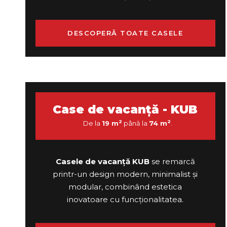
DESCOPERĂ TOATE CASELE
Case de vacanță - KUB
2
2
De la
19 m
până la
74 m
.
Casele de vacanță KUB
se remarcă
printr-un design modern, minimalist și
modular, combinând estetica
inovatoare cu funcționalitatea.