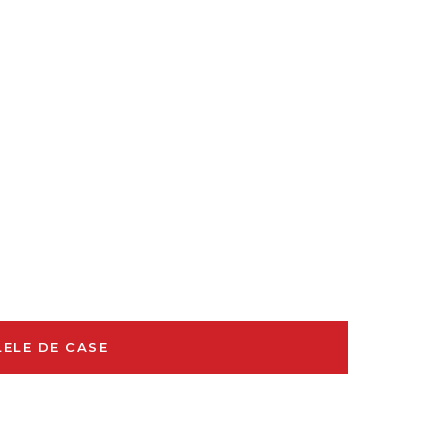
ă pentru relaxare sau o locuință
pute pentru a îmbina designul
im materiale premium, tehnologii
ru fiecare client.
ELE DE CASE