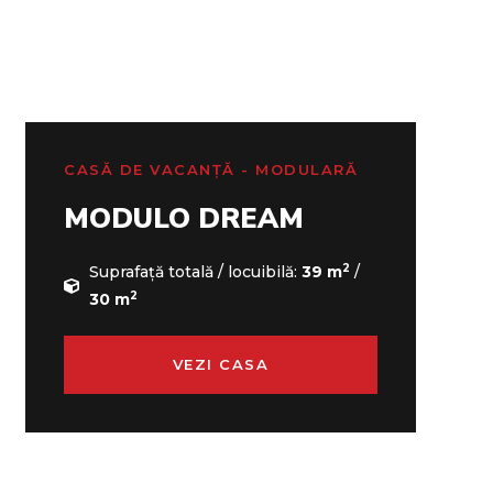
CASĂ DE VACANȚĂ - MODULARĂ
MODULO DREAM
2
Suprafață totală / locuibilă:
39 m
/
2
30 m
VEZI CASA