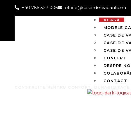
+40 766 527 006
office@case-de-vacanta.eu
ACASĂ
MODELE C
CASE DE V
CASE DE V
CASE DE V
CONCEPT
DESPRE NO
COLABORĂ
CONTACT
CONSTRUITE PENTRU CONFORT, DURABILITATE Ș
Case de vac
moderne, efi