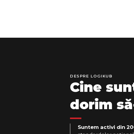
DESPRE LOGIKUB
Cine sun
dorim să
Suntem activi din
20