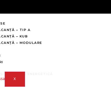
ASE
ACANȚĂ – TIP A
ACANȚĂ – KUB
ACANȚĂ – MODULARE
I
RI
I EFICIENȚĂ ENERGETICĂ
X
anță
ciente și