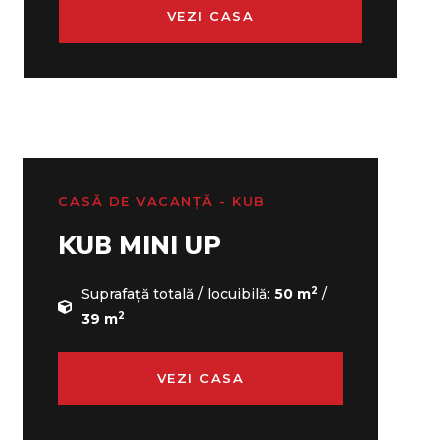
VEZI CASA
CASĂ DE VACANȚĂ - KUB
KUB MINI UP
2
Suprafață totală / locuibilă:
50 m
/
2
39 m
VEZI CASA