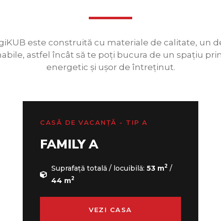
giKUB este construită cu materiale de calitate, un de
nabile, astfel încât să te poți bucura de un spațiu prim
energetic și ușor de întreținut.
CASĂ DE VACANȚĂ - TIP A
FAMILY A
2
Suprafață totală / locuibilă:
53 m
/
2
44 m
VEZI CASA