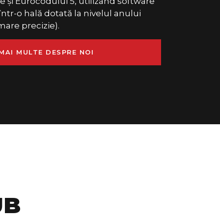
 și Eurocodului 5, utilizând software
într-o hală dotată la nivelul anului
are precizie).
MAI MULTE DESPRE NOI
UB