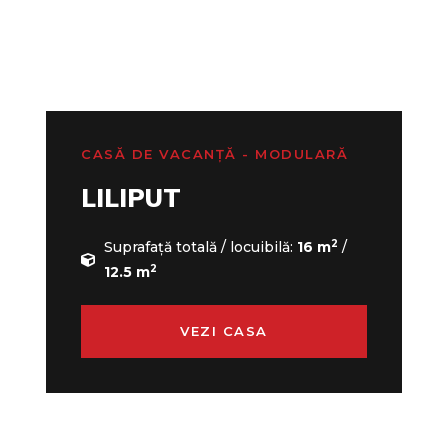
CASĂ DE VACANȚĂ - MODULARĂ
LILIPUT
2
Suprafață totală / locuibilă:
16 m
/
2
12.5 m
VEZI CASA