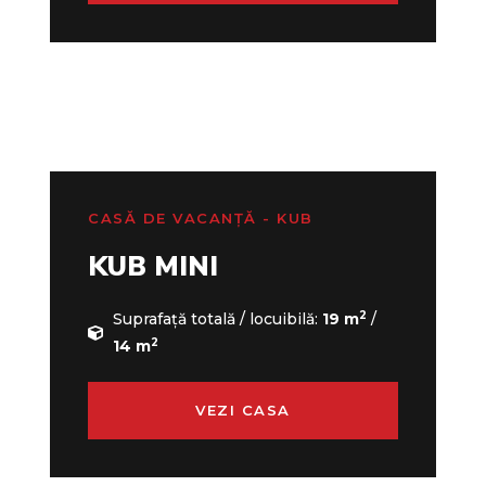
CASĂ DE VACANȚĂ - KUB
KUB MINI
2
Suprafață totală / locuibilă:
19 m
/
2
14 m
VEZI CASA