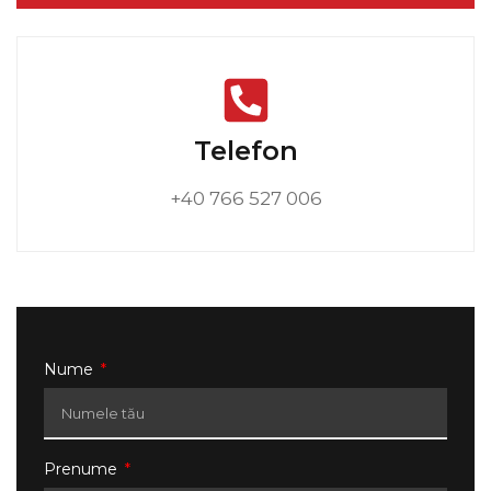
Telefon
+40 766 527 006
Nume
Prenume