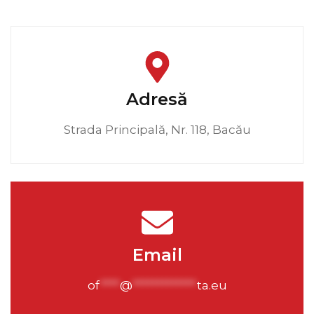
Adresă
Strada Principală, Nr. 118, Bacău
Email
of
****
@
*************
ta.eu