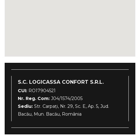
S.C. LOGICASSA CONFORT S.R.L.
CUI:
RO17904521
Nr. Reg. Com:
J04/1574/2005
Sediu:
Str. Carpați, Nr. 29, Sc. E, Ap. 5, Jud.
Bacău, Mun. Bacău, România